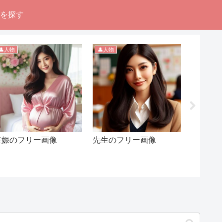
像を探す
👤人物
👤人物
👤人物
妊娠のフリー画像
先生のフリー画像
制服の