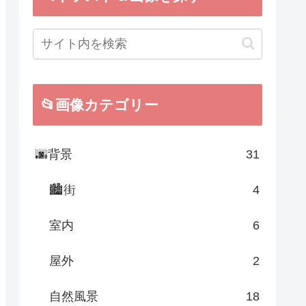
📂画像カテゴリー
🌆背景
31
🏙街
4
室内
6
屋外
2
自然風景
18