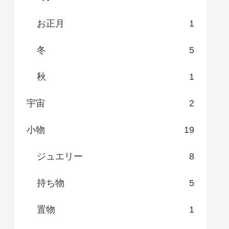
お正月
1
冬
5
秋
1
宇宙
2
小物
19
ジュエリー
8
持ち物
5
置物
1