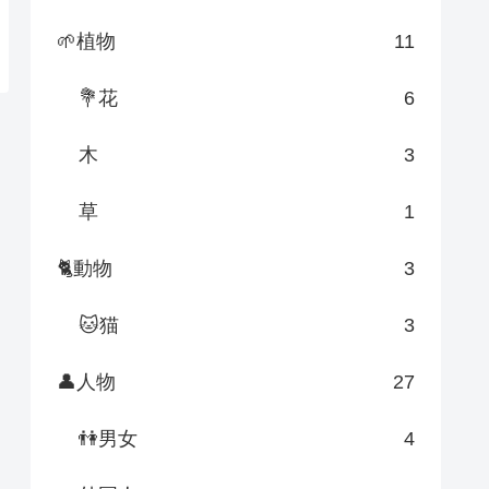
🌱植物
11
💐花
6
木
3
草
1
🐈動物
3
🐱猫
3
👤人物
27
👫男女
4