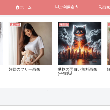
🏠ホーム
💡ご利用案内
🔍画
👤人物
🐈動物
）
妊婦のフリー画像
動物の面白い無料画像
(子猫)😺