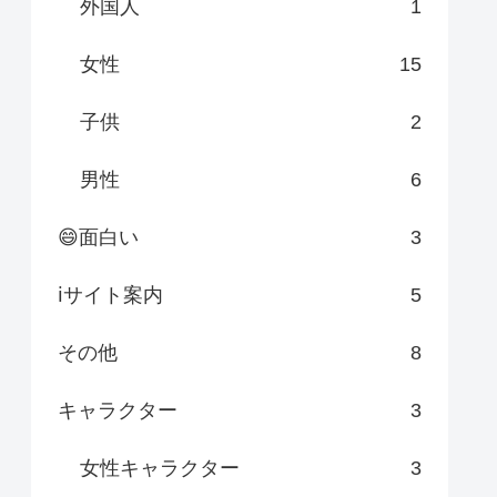
外国人
1
女性
15
子供
2
男性
6
😄面白い
3
ℹサイト案内
5
その他
8
キャラクター
3
女性キャラクター
3