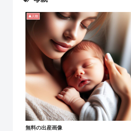
👤人物
無料の出産画像