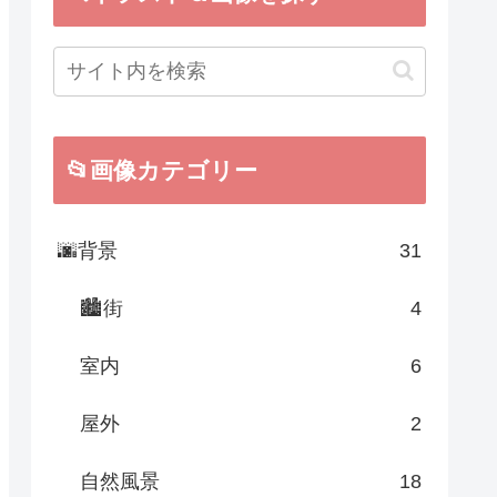
📂画像カテゴリー
🌆背景
31
🏙街
4
室内
6
屋外
2
自然風景
18