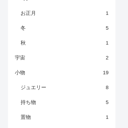
お正月
1
冬
5
秋
1
宇宙
2
小物
19
ジュエリー
8
持ち物
5
置物
1