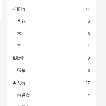
🌱植物
11
💐花
6
木
3
草
1
🐈動物
3
🐱猫
3
👤人物
27
👫男女
4