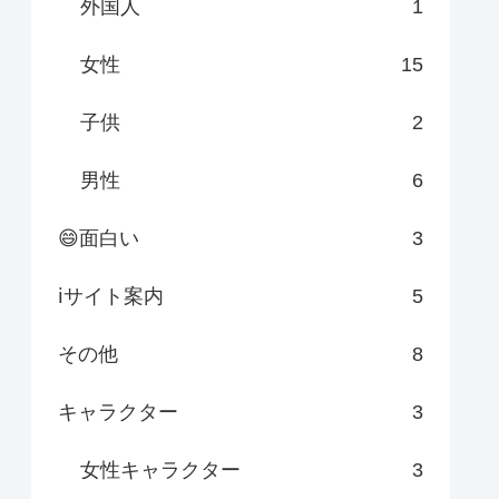
外国人
1
女性
15
子供
2
男性
6
😄面白い
3
ℹサイト案内
5
その他
8
キャラクター
3
女性キャラクター
3