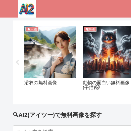
👤人物
🐈動物
像
浴衣の無料画像
動物の面白い無料画像
(子猫)😺
🔍AI2(アイツー)で無料画像を探す