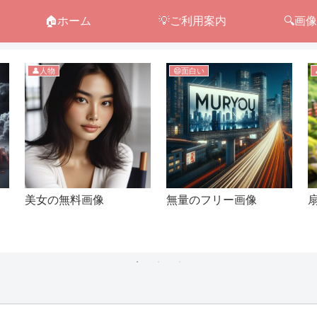
🏠ホーム
💡ご利用案内
🔍画
👤人物
😄面白い
美女の無料画像
無量のフリー画像