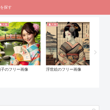
像を探す
👤人物
👤人物
👤人物
扇子のフリー画像
浮世絵のフリー画像
妊娠の