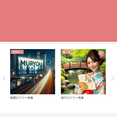
😄面白い
👤人物

無量のフリー画像
扇子のフリー画像
妊