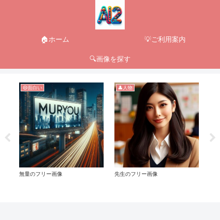
🏠ホーム
💡ご利用案内
🔍画像を探す
😄面白い
👤人物

無量のフリー画像
先生のフリー画像
無