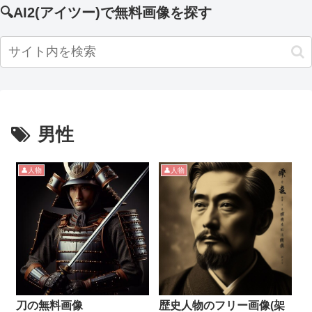
🔍AI2(アイツー)で無料画像を探す
男性
👤人物
👤人物
刀の無料画像
歴史人物のフリー画像(架