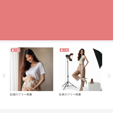
👤人物
👤人物

妊婦のフリー画像
全身のフリー画像
扇