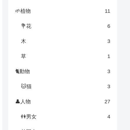
🌱植物
11
💐花
6
木
3
草
1
🐈動物
3
🐱猫
3
👤人物
27
👫男女
4