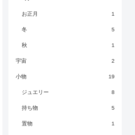
お正月
1
冬
5
秋
1
宇宙
2
小物
19
ジュエリー
8
持ち物
5
置物
1