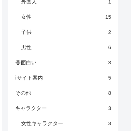
外国人
1
女性
15
子供
2
男性
6
😄面白い
3
ℹサイト案内
5
その他
8
キャラクター
3
女性キャラクター
3