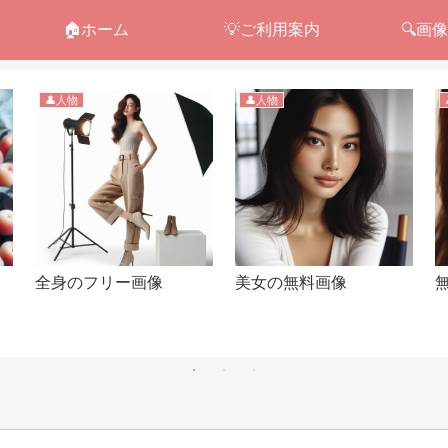
🏠ホーム
💡ご利用案内
🔍画
👤人物
👤人物
リ
全身のフリー画像
美女の無料画像