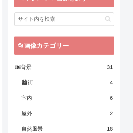
📂画像カテゴリー
🌆背景
31
🏙街
4
室内
6
屋外
2
自然風景
18