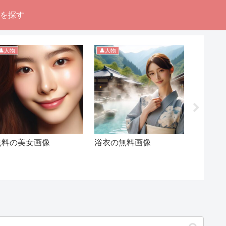
像を探す
👤人物
👤人物
😄面白い
無料の美女画像
浴衣の無料画像
無量の