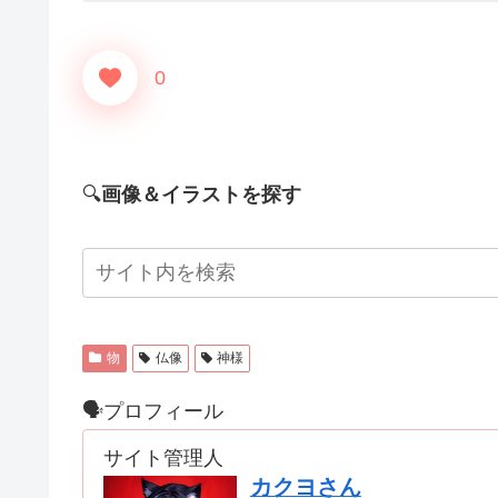
0
🔍
画像＆イラストを探す
物
仏像
神様
🗣プロフィール
サイト管理人
カクヨさん