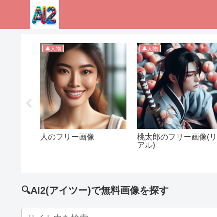
👤人物
👤人物
像
人のフリー画像
桃太郎のフリー画像(
アル)
🔍AI2(アイツー)で無料画像を探す