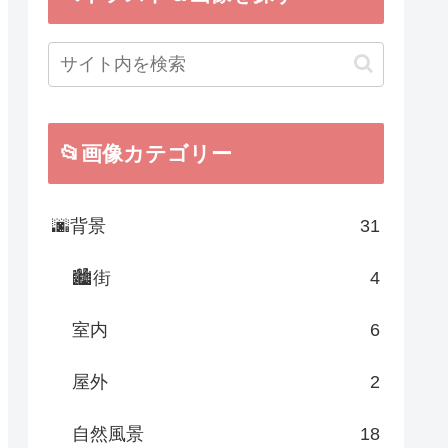
📂画像カテゴリー
🌆背景
31
🏙街
4
室内
6
屋外
2
自然風景
18