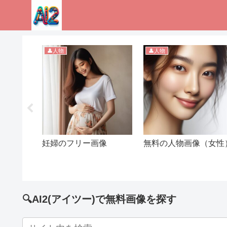
👤人物
👤人物
画像(リ
妊婦のフリー画像
無料の人物画像（女性
🔍AI2(アイツー)で無料画像を探す