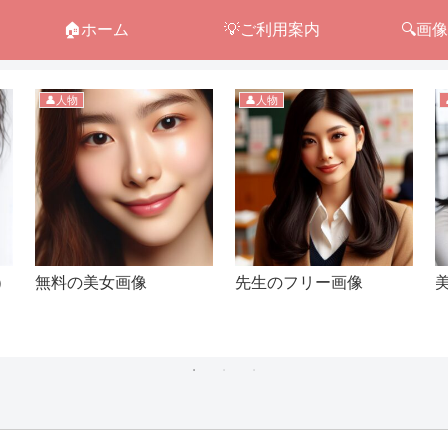
🏠ホーム
💡ご利用案内
🔍画
👤人物
👤人物
）
無料の美女画像
先生のフリー画像