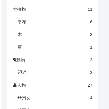
🌱植物
11
💐花
6
木
3
草
1
🐈動物
3
🐱猫
3
👤人物
27
👫男女
4