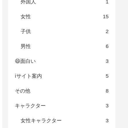
外国人
1
女性
15
子供
2
男性
6
😄面白い
3
ℹサイト案内
5
その他
8
キャラクター
3
女性キャラクター
3