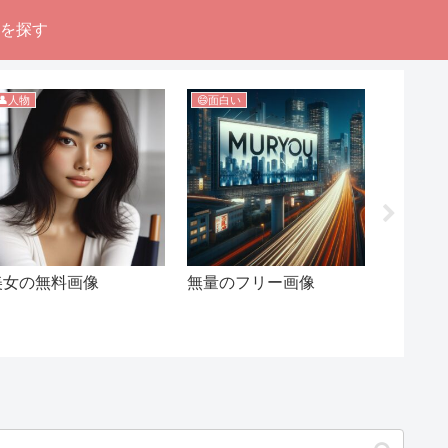
像を探す
👤人物
😄面白い
👤人物
美女の無料画像
無量のフリー画像
浮世絵