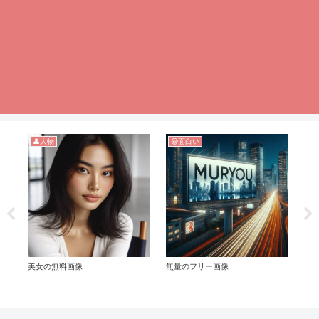
👤人物
😄面白い

美女の無料画像
無量のフリー画像
無