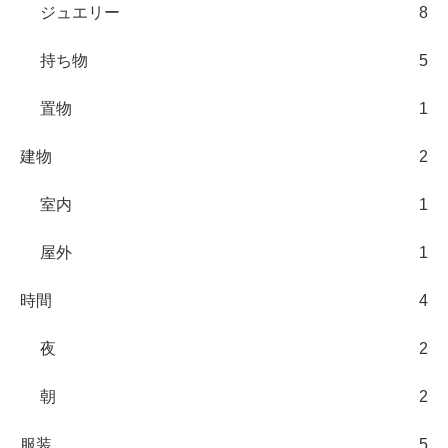
ジュエリー
8
持ち物
5
置物
1
建物
2
室内
1
屋外
1
時間
4
夜
2
朝
2
服装
5