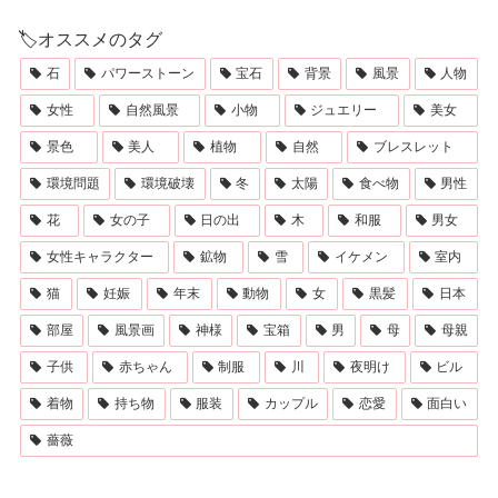
🏷オススメのタグ
石
パワーストーン
宝石
背景
風景
人物
女性
自然風景
小物
ジュエリー
美女
景色
美人
植物
自然
ブレスレット
環境問題
環境破壊
冬
太陽
食べ物
男性
花
女の子
日の出
木
和服
男女
女性キャラクター
鉱物
雪
イケメン
室内
猫
妊娠
年末
動物
女
黒髪
日本
部屋
風景画
神様
宝箱
男
母
母親
子供
赤ちゃん
制服
川
夜明け
ビル
着物
持ち物
服装
カップル
恋愛
面白い
薔薇