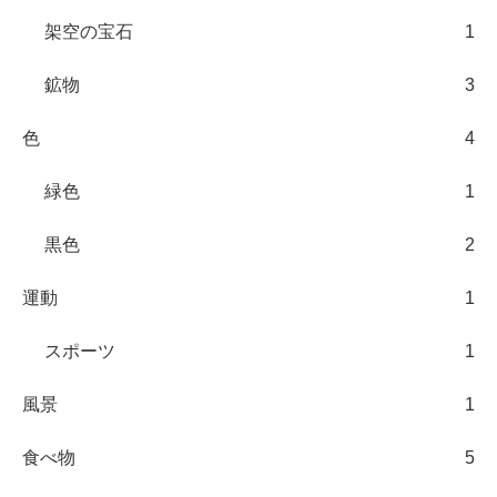
架空の宝石
1
鉱物
3
色
4
緑色
1
黒色
2
運動
1
スポーツ
1
風景
1
食べ物
5