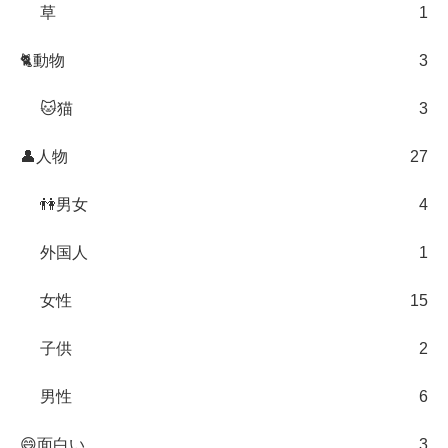
草
1
🐈動物
3
🐱猫
3
👤人物
27
👫男女
4
外国人
1
女性
15
子供
2
男性
6
😄面白い
3