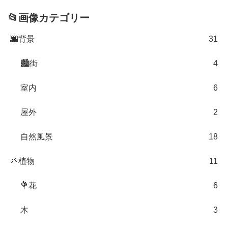
📂画像カテゴリー
🌆背景
31
🏙街
4
室内
6
屋外
2
自然風景
18
🌱植物
11
💐花
6
木
3