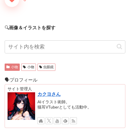
🔍
画像＆イラストを探す
小物
小物
虫眼鏡
🗣プロフィール
サイト管理人
カクヨさん
AIイラスト術師。
猫耳VTuberとしても活動中。